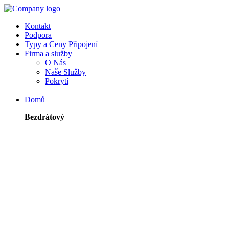
Kontakt
Podpora
Typy a Ceny Připojení
Firma a služby
O Nás
Naše Služby
Pokrytí
Domů
Bezdrátový